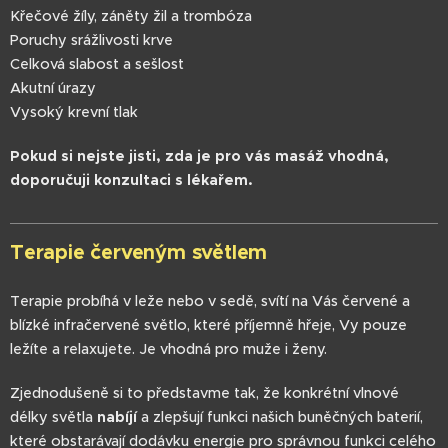
Křečové žíly, záněty žil a trombóza
Poruchy srážlivosti krve
Celková slabost a sešlost
Akutní úrazy
Vysoký krevní tlak
Pokud si nejste jisti, zda je pro vás masáž vhodná,
doporučuji konzultaci s lékařem.
Terapie červeným světlem
Terapie probíhá v leže nebo v sedě, svítí na Vás červené a
blízké infračervené světlo, které příjemně hřeje, Vy pouze
ležíte a relaxujete. Je vhodná pro muže i ženy.
Zjednodušeně si to představme tak, že konkrétní vlnové
délky světla
nabíjí
a zlepšují funkci našich buněčných baterií,
které obstarávají dodávku energie pro správnou funkci celého