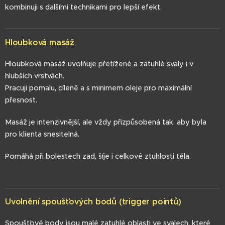
kombinuji s dalšími technikami pro lepší efekt.
Hloubková masáž
Hloubková masáž uvolňuje přetížené a zatuhlé svaly i v
hlubších vrstvách.
Pracuji pomalu, cíleně a s minimem oleje pro maximální
přesnost.
Masáž je intenzivnější, ale vždy přizpůsobená tak, aby byla
pro klienta snesitelná.
Pomáhá při bolestech zad, šíje i celkové ztuhlosti těla.
Uvolnění spoušťových bodů (trigger pointů)
Spoušťové body jsou malé zatuhlé oblasti ve svalech, které