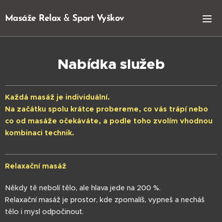
Masáže Relax
&
Sport Vyškov
Vyškov
Nabídka služeb
Každá masáž je individuální.
Na začátku spolu krátce probereme, co vás trápí nebo
co od masáže očekáváte, a podle toho zvolím vhodnou
kombinaci technik.
Relaxační masáž
Někdy tě nebolí tělo, ale hlava jede na 200 %.
Relaxační masáž je prostor, kde zpomalíš, vypneš a necháš
tělo i mysl odpočinout.