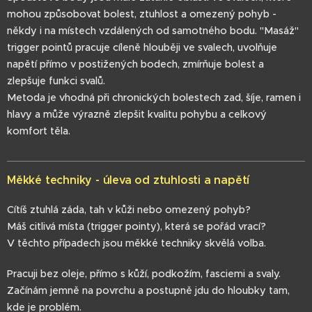
mohou způsobovat bolest, ztuhlost a omezený pohyb -
někdy i na místech vzdálených od samotného bodu. "Masáž"
trigger pointů pracuje cíleně hlouběji ve svalech, uvolňuje
napětí přímo v postižených bodech, zmírňuje bolest a
zlepšuje funkci svalů.
Metoda je vhodná při chronických bolestech zad, šíje, ramen i
hlavy a může výrazně zlepšit kvalitu pohybu a celkový
komfort těla.
Měkké techniky - úleva od ztuhlosti a napětí
Cítíš ztuhlá záda, tah v kůži nebo omezený pohyb?
Máš citlivá místa (trigger pointy), která se pořád vrací?
V těchto případech jsou měkké techniky skvělá volba.
Pracuji bez oleje, přímo s kůží, podkožím, fasciemi a svaly.
Začínám jemně na povrchu a postupně jdu do hloubky tam,
kde je problém.