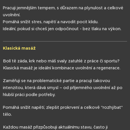
Pracuji jemnějším tempem, s důrazem na plynulost a celkové
uvolnění.
Pomáhá snížit stres, napětí a navodit pocit klidu.
Ideální, pokud si chceš jen odpočinout - bez tlaku na výkon.
Klasická masáž
Bolí tě záda, krk nebo máš svaly zatuhlé z práce či sportu?
Klasická masáž je ideální kombinace uvolnění a regenerace.
Zaměřuji se na problematické partie a pracuji takovou
intenzitou, která dává smysl – od příjemného uvolnění až po
hlubší práci podle potřeby.
Pomáhá snížit napětí, zlepšit prokrvení a celkově "rozhýbat"
tělo.
Každou masáž přizpůsobuji aktuálnímu stavu, často ji