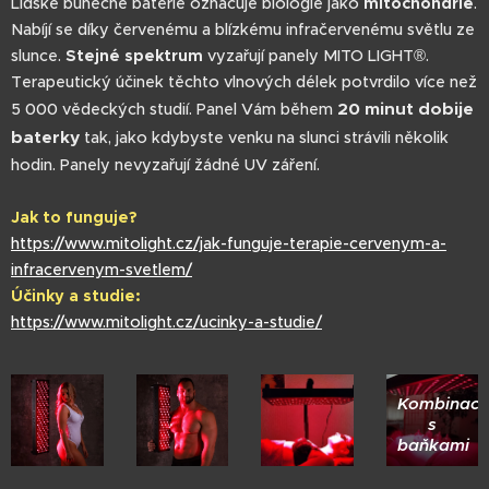
Lidské buněčné baterie označuje biologie jako
mitochondrie
.
Nabíjí se díky červenému a blízkému infračervenému světlu ze
slunce.
Stejné spektrum
vyzařují panely MITO LIGHT®.
Terapeutický účinek těchto vlnových délek potvrdilo více než
20 minut dobije
5 000 vědeckých studií. Panel Vám během
baterky
tak, jako kdybyste venku na slunci strávili několik
hodin. Panely nevyzařují žádné UV záření.
Jak to funguje?
https://www.mitolight.cz/jak-funguje-terapie-cervenym-a-
infracervenym-svetlem/
Účinky a studie:
https://www.mitolight.cz/ucinky-a-studie/
Kombinace
s
baňkami