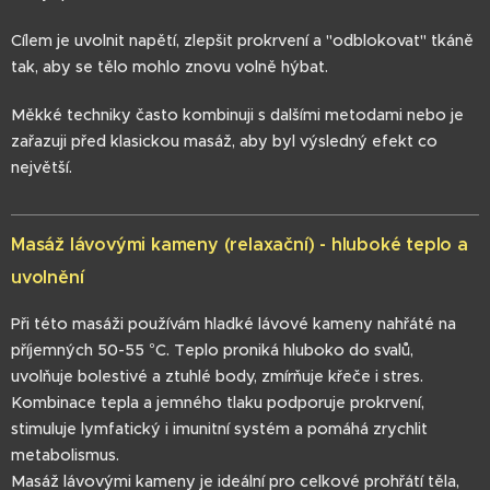
Cílem je uvolnit napětí, zlepšit prokrvení a "odblokovat" tkáně
tak, aby se tělo mohlo znovu volně hýbat.
Měkké techniky často kombinuji s dalšími metodami nebo je
zařazuji před klasickou masáž, aby byl výsledný efekt co
největší.
Masáž lávovými kameny (relaxační) - hluboké teplo a
uvolnění
Při této masáži používám hladké lávové kameny nahřáté na
příjemných 50-55 °C. Teplo proniká hluboko do svalů,
uvolňuje bolestivé a ztuhlé body, zmírňuje křeče i stres.
Kombinace tepla a jemného tlaku podporuje prokrvení,
stimuluje lymfatický i imunitní systém a pomáhá zrychlit
metabolismus.
Masáž lávovými kameny je ideální pro celkové prohřátí těla,